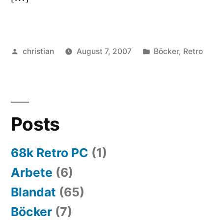
Posted
Posted
christian
August 7, 2007
Böcker
,
Retro
by
in
Posts
68k Retro PC
(1)
Arbete
(6)
Blandat
(65)
Böcker
(7)