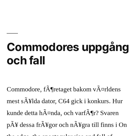
Commodores uppgång
och fall
Commodore, fÃ¶retaget bakom vÃ¤rldens
mest sÃ¥lda dator, C64 gick i konkurs. Hur
kunde detta hÃ¤nda, och varfÃ¶r? Svaren
pÃ¥ dessa frÃ¥gor och nÃ¥gra till finns i On