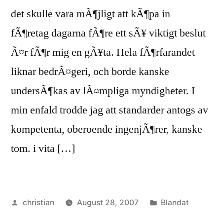
det skulle vara mÃ¶jligt att kÃ¶pa in
fÃ¶retag dagarna fÃ¶re ett sÃ¥ viktigt beslut
Ã¤r fÃ¶r mig en gÃ¥ta. Hela fÃ¶rfarandet
liknar bedrÃ¤geri, och borde kanske
undersÃ¶kas av lÃ¤mpliga myndigheter. I
min enfald trodde jag att standarder antogs av
kompetenta, oberoende ingenjÃ¶rer, kanske
tom. i vita […]
Posted
Posted
christian
August 28, 2007
Blandat
by
in