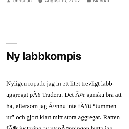
Posted
Posted
christian
August 10, 2007
Blandat
by
in
Ny labbkompis
Nyligen ropade jag in ett litet trevligt labb-
aggregat pÃ¥ Tradera. Det Ã¤r ganska bra att
ha, eftersom jag Ã¤nnu inte fÃ¥tt “tummen
ur” och gjort klart mitt stora aggregat. Ratten
fÃ¶r justering av utspÃ¤nningen bytte jag