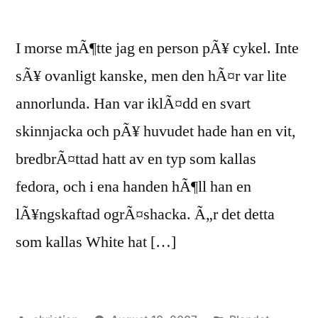
I morse mÃ¶tte jag en person pÃ¥ cykel. Inte
sÃ¥ ovanligt kanske, men den hÃ¤r var lite
annorlunda. Han var iklÃ¤dd en svart
skinnjacka och pÃ¥ huvudet hade han en vit,
bredbrÃ¤ttad hatt av en typ som kallas
fedora, och i ena handen hÃ¶ll han en
lÃ¥ngskaftad ogrÃ¤shacka. Ã„r det detta
som kallas White hat […]