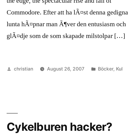
the edge, the spectacular rise and fall of
Commodore. Efter att ha lÃ¤st denna gedigna
lunta hÃ¤pnar man Ã¶ver den entusiasm och
glÃ¤dje som de som skapade milstolpar […]
Posted
Posted
christian
August 26, 2007
Böcker
,
Kul
by
in
Cykelburen hacker?