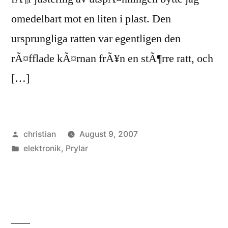
omedelbart mot en liten i plast. Den
ursprungliga ratten var egentligen den
rÃ¤fflade kÃ¤rnan frÃ¥n en stÃ¶rre ratt, och
[…]
Posted
christian
August 9, 2007
by
Posted
elektronik
,
Prylar
in