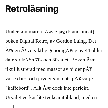
Retroläsning
Under sommaren lÃ¤ste jag (bland annat)
boken Digital Retro, av Gordon Laing. Det
Ã¤r en Ã¶versiktlig genomgÃ¥ng av 44 olika
datorer frÃ¥n 70- och 80-talet. Boken Ã¤r
rikt illustrerad med massor av bilder pÃ¥
varje dator och pryder sin plats pÃ¥ varje
“kaffebord”. Allt Ã¤r dock inte perfekt.
Urvalet verkar lite tveksamt ibland, med en
[…]