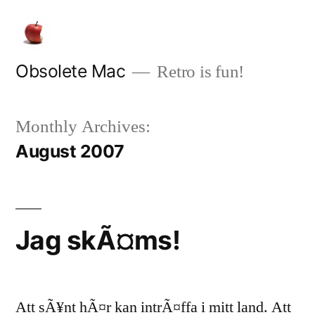
Skip
to
content
Obsolete Mac
Retro is fun!
Monthly Archives:
August 2007
Jag skÃ¤ms!
Att sÃ¥nt hÃ¤r kan intrÃ¤ffa i mitt land. Att