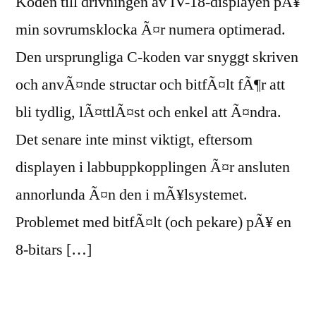
Koden till drivningen av IV-18-displayen pÃ¥
min sovrumsklocka Ã¤r numera optimerad.
Den ursprungliga C-koden var snyggt skriven
och anvÃ¤nde structar och bitfÃ¤lt fÃ¶r att
bli tydlig, lÃ¤ttlÃ¤st och enkel att Ã¤ndra.
Det senare inte minst viktigt, eftersom
displayen i labbuppkopplingen Ã¤r ansluten
annorlunda Ã¤n den i mÃ¥lsystemet.
Problemet med bitfÃ¤lt (och pekare) pÃ¥ en
8-bitars […]