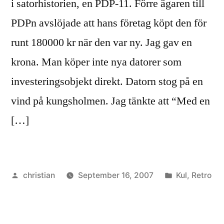
i satorhistorien, en PDP-11. Förre ägaren till
PDPn avslöjade att hans företag köpt den för
runt 180000 kr när den var ny. Jag gav en
krona. Man köper inte nya datorer som
investeringsobjekt direkt. Datorn stog på en
vind på kungsholmen. Jag tänkte att “Med en
[…]
Posted
Posted
christian
September 16, 2007
Kul
,
Retro
by
in