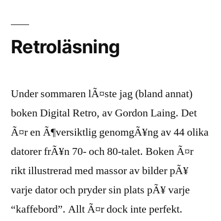
Retroläsning
Under sommaren lÃ¤ste jag (bland annat)
boken Digital Retro, av Gordon Laing. Det
Ã¤r en Ã¶versiktlig genomgÃ¥ng av 44 olika
datorer frÃ¥n 70- och 80-talet. Boken Ã¤r
rikt illustrerad med massor av bilder pÃ¥
varje dator och pryder sin plats pÃ¥ varje
“kaffebord”. Allt Ã¤r dock inte perfekt.