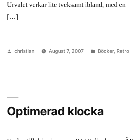
Urvalet verkar lite tveksamt ibland, med en
[…]
Posted
Posted
christian
August 7, 2007
Böcker
,
Retro
by
in
Optimerad klocka