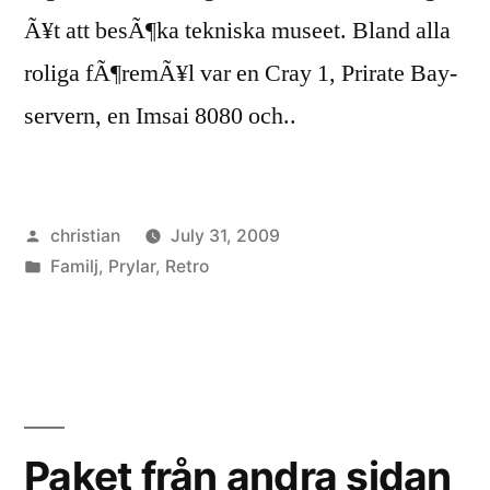
Ã¥t att besÃ¶ka tekniska museet. Bland alla
roliga fÃ¶remÃ¥l var en Cray 1, Prirate Bay-
servern, en Imsai 8080 och..
Posted
christian
July 31, 2009
by
Posted
Familj
,
Prylar
,
Retro
in
Paket från andra sidan