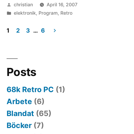
Posted
christian
April 16, 2007
by
Posted
elektronik
,
Program
,
Retro
in
1
2
3
…
6
Posts
navigation
Posts
68k Retro PC
(1)
Arbete
(6)
Blandat
(65)
Böcker
(7)