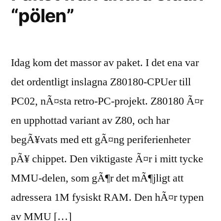
“pölen”
Idag kom det massor av paket. I det ena var
det ordentligt inslagna Z80180-CPUer till
PC02, nÃ¤sta retro-PC-projekt. Z80180 Ã¤r
en upphottad variant av Z80, och har
begÃ¥vats med ett gÃ¤ng periferienheter
pÃ¥ chippet. Den viktigaste Ã¤r i mitt tycke
MMU-delen, som gÃ¶r det mÃ¶jligt att
adressera 1M fysiskt RAM. Den hÃ¤r typen
av MMU […]