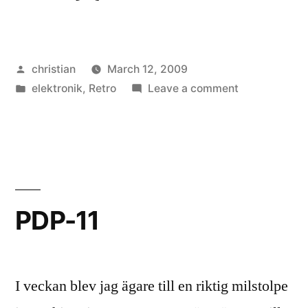
Posted
christian
March 12, 2009
by
Posted
on
elektronik
,
Retro
Leave a comment
in
Paket
från
andra
sidan
“pölen”
PDP-11
I veckan blev jag ägare till en riktig milstolpe