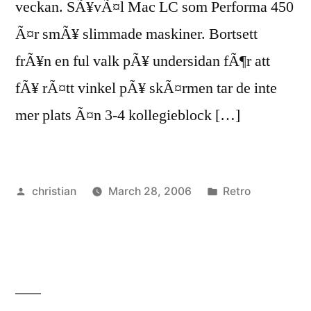
veckan. SÃ¥vÃ¤l Mac LC som Performa 450
Ã¤r smÃ¥ slimmade maskiner. Bortsett
frÃ¥n en ful valk pÃ¥ undersidan fÃ¶r att
fÃ¥ rÃ¤tt vinkel pÃ¥ skÃ¤rmen tar de inte
mer plats Ã¤n 3-4 kollegieblock […]
Posted
Posted
christian
March 28, 2006
Retro
by
in