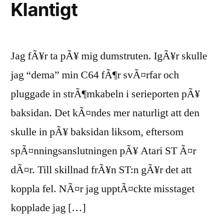
Klantigt
Jag fÃ¥r ta pÃ¥ mig dumstruten. IgÃ¥r skulle
jag “dema” min C64 fÃ¶r svÃ¤rfar och
pluggade in strÃ¶mkabeln i serieporten pÃ¥
baksidan. Det kÃ¤ndes mer naturligt att den
skulle in pÃ¥ baksidan liksom, eftersom
spÃ¤nningsanslutningen pÃ¥ Atari ST Ã¤r
dÃ¤r. Till skillnad frÃ¥n ST:n gÃ¥r det att
koppla fel. NÃ¤r jag upptÃ¤ckte misstaget
kopplade jag […]