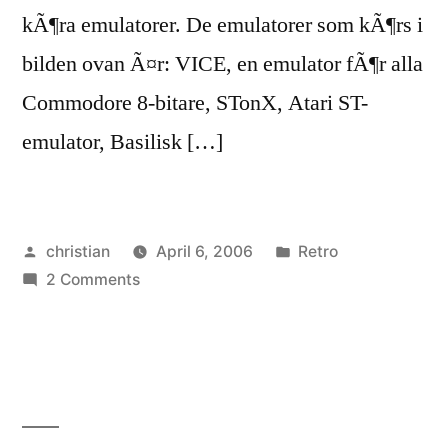
kÃ¶ra emulatorer. De emulatorer som kÃ¶rs i
bilden ovan Ã¤r: VICE, en emulator fÃ¶r alla
Commodore 8-bitare, STonX, Atari ST-
emulator, Basilisk […]
Posted
Posted
christian
April 6, 2006
Retro
by
on
in
2 Comments
Emulatorer