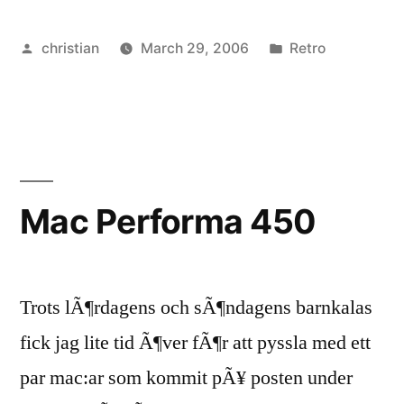
Posted
Posted
christian
March 29, 2006
Retro
by
in
Mac Performa 450
Trots lÃ¶rdagens och sÃ¶ndagens barnkalas
fick jag lite tid Ã¶ver fÃ¶r att pyssla med ett
par mac:ar som kommit pÃ¥ posten under