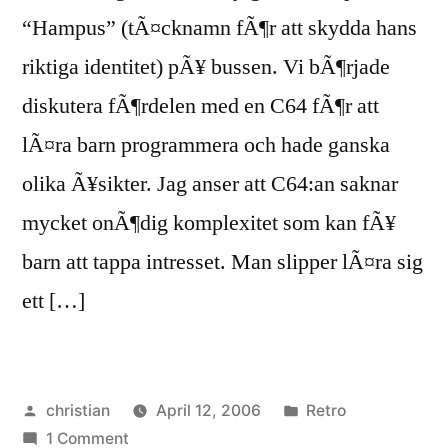
“Hampus” (tÃ¤cknamn fÃ¶r att skydda hans
riktiga identitet) pÃ¥ bussen. Vi bÃ¶rjade
diskutera fÃ¶rdelen med en C64 fÃ¶r att
lÃ¤ra barn programmera och hade ganska
olika Ã¥sikter. Jag anser att C64:an saknar
mycket onÃ¶dig komplexitet som kan fÃ¥
barn att tappa intresset. Man slipper lÃ¤ra sig
ett […]
Posted
Posted
christian
April 12, 2006
Retro
by
on
in
1 Comment