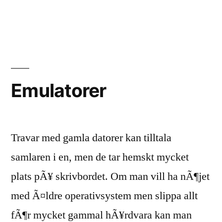
Storgräl
på
bussen
Emulatorer
Travar med gamla datorer kan tilltala
samlaren i en, men de tar hemskt mycket
plats pÃ¥ skrivbordet. Om man vill ha nÃ¶jet
med Ã¤ldre operativsystem men slippa allt
fÃ¶r mycket gammal hÃ¥rdvara kan man