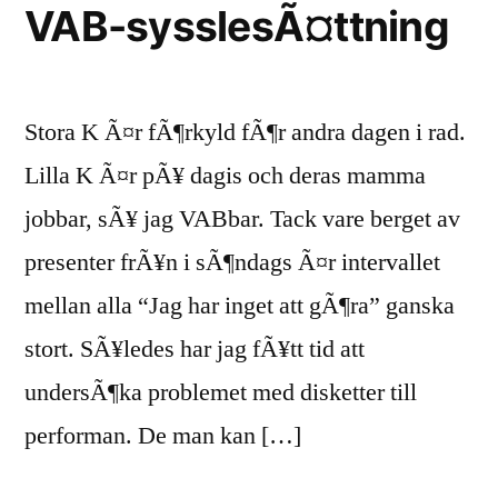
VAB-sysslesÃ¤ttning
Stora K Ã¤r fÃ¶rkyld fÃ¶r andra dagen i rad.
Lilla K Ã¤r pÃ¥ dagis och deras mamma
jobbar, sÃ¥ jag VABbar. Tack vare berget av
presenter frÃ¥n i sÃ¶ndags Ã¤r intervallet
mellan alla “Jag har inget att gÃ¶ra” ganska
stort. SÃ¥ledes har jag fÃ¥tt tid att
undersÃ¶ka problemet med disketter till
performan. De man kan […]