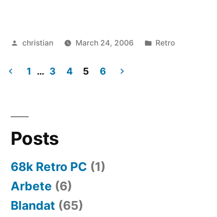
Posted
Posted
christian
March 24, 2006
Retro
by
in
1
…
3
4
5
6
Posts
navigation
Posts
68k Retro PC
(1)
Arbete
(6)
Blandat
(65)